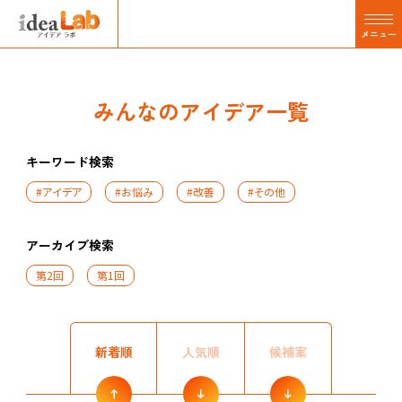
メニュー
みんなのアイデア一覧
キーワード検索
#アイデア
#お悩み
#改善
#その他
アーカイブ検索
第2回
第1回
新着順
人気順
候補案