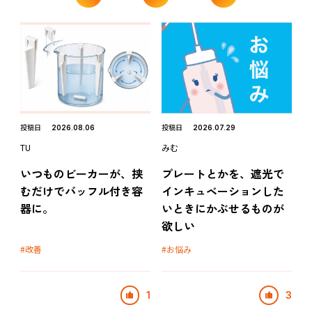
投稿日
投稿日
2026.08.06
2026.07.29
TU
みむ
いつものビーカーが、挟
プレートとかを、遮光で
むだけでバッフル付き容
インキュベーションした
器に。
いときにかぶせるものが
欲しい
改善
お悩み
1
3