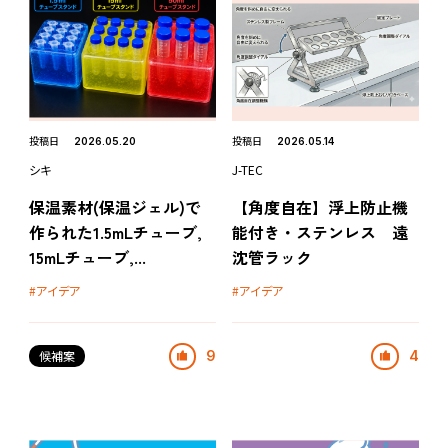
Platine TOP
ログイン
はじめての方はこちら
お問い合わせ
投稿日
投稿日
2026.05.20
2026.05.14
シキ
J-TEC
運営会社
保温素材(保温ジェル)で
【角度自在】浮上防止機
作られた1.5mLチューブ,
能付き・ステンレス 遠
PLA.com
15mLチューブ,...
沈管ラック
プライバシーポリシー
利用規約
アイデア
アイデア
候補案
9
4