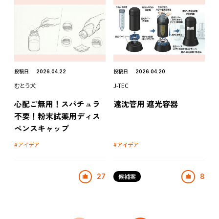
投稿日
投稿日
2026.04.22
2026.04.20
むとう犬
J-TEC
心配ご無用！スパチュラ
遠沈管用 遮光容器
不要！粉末試薬用ディス
ペンスキャップ
アイデア
アイデア
27
候補案
8