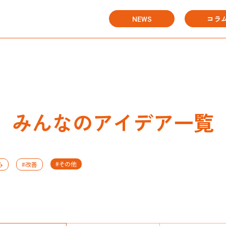
NEWS
コラ
みんなのアイデア一覧
#その他
み
#改善