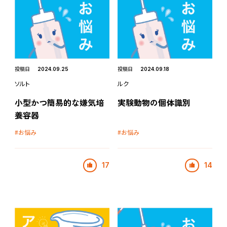
投稿日
投稿日
2024.09.25
2024.09.18
ソルト
ルク
小型かつ簡易的な嫌気培
実験動物の個体識別
養容器
お悩み
お悩み
17
14