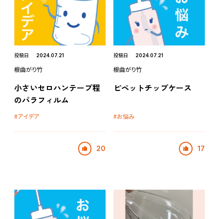
投稿日
投稿日
2024.07.21
2024.07.21
根曲がり竹
根曲がり竹
小さいセロハンテープ程
ピペットチップケース
のパラフィルム
アイデア
お悩み
20
17
Platine TOP
ログイン