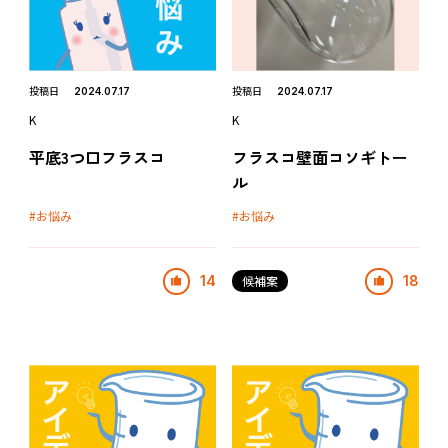
はじめての方はこちら
お問い合わせ
投稿日
投稿日
2024.07.17
2024.07.17
K
K
運営会社
平底3つ口フラスコ
フラスコ壁面コソギトー
PLA.com
ル
プライバシーポリシー
お悩み
お悩み
利用規約
14
候補案
18