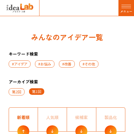
メニュー
みんなのアイデア一覧
キーワード検索
#アイデア
#お悩み
#改善
#その他
アーカイブ検索
第1回
第2回
新着順
人気順
候補案
製品化