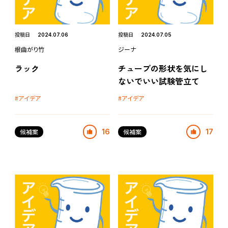
投稿日
投稿日
2024.07.06
2024.07.05
根曲がり竹
ジーナ
ラック
チューブの形状を気にし
ないでいい試験管立て
アイデア
アイデア
候補案
16
候補案
17