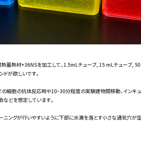
Platine TOP
ログイン
潜熱蓄熱材+36NSを加工して、1.5mLチューブ, 15 mLチューブ, 
ンドが欲しいです。
はじめての方はこちら
どでの細胞の抗体反応時や10~30分程度の実験建物間移動、インキ
動などを想定しています。
お問い合わせ
ーニングが行いやすいように下部に水滴を落とす小さな通気穴が
運営会社
PLA.com
プライバシーポリシー
利用規約