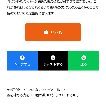
同じラボのメンバーが締めた瓶のふたが硬すぎて空きません。こ
れがあれば、私はこれくらいの色（締め力）だったら空くからここで
留めておいてと定量的に言えます！
いいね
Platine TOP
ログイン
はじめての方はこちら
シェアする
リポストする
送る
お問い合わせ
運営会社
PLA.com
ラボTOP
みんなのアイデア一覧
プライバシーポリシー
蓋を締める力をLED色か数値で知らせてくれるキャ...
利用規約